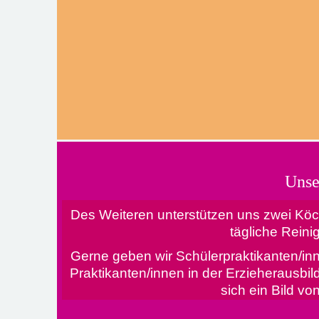
Maryam
Klaud
Maryam
Klaud
berufsbegleitende
berufsbegle
Auszubildende
Auszubild
Elementargruppe
Vorschu
Unse
Des Weiteren unterstützen uns zwei Köch
tägliche Reini
Gerne geben wir Schülerpraktikanten/inn
Praktikanten/innen in der Erzieherausbil
sich ein Bild v