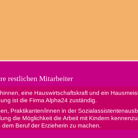
ia
Renata
ia
Renata
itende
berufsbegleitende
ende
Auszubildende
le
Elementargruppe
re restlichen Mitarbeiter
innen, eine Hauswirtschaftskraft und ein Hausmeist
gung ist die Firma Alpha24 zuständig.
en, Praktikanten/innen in der Sozialassistentenaus
dung die Möglichkeit die Arbeit mit Kindern kennenz
on dem Beruf der Erzieherin zu machen.