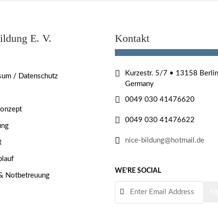
ildung E. V.
Kontakt
Kurzestr. 5/7 • 13158 Berlin
sum / Datenschutz
Germany
0049 030 41476620
konzept
0049 030 41476622
ung
nice-bildung@hotmail.de
t
blauf
WE’RE SOCIAL
 & Notbetreuung