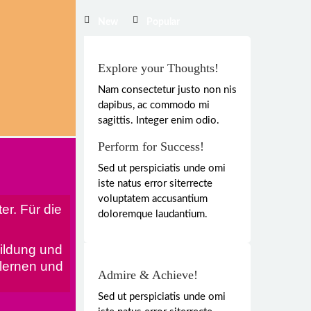
New
Popular
Explore your Thoughts!
Nam consectetur justo non nis
dapibus, ac commodo mi
sagittis. Integer enim odio.
Perform for Success!
Sed ut perspiciatis unde omi
iste natus error siterrecte
voluptatem accusantium
er. Für die
doloremque laudantium.
bildung und
ulernen und
Admire & Achieve!
Sed ut perspiciatis unde omi