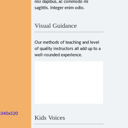
nisi dapibus, ac commodo mi
sagittis. Integer enim odio.
Visual Guidance
Our methods of teaching and level
erra
of quality instructors all add up to a
well-rounded experience.
erra
leitende
ldende
ppe
Kids Voices