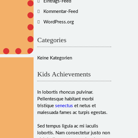
Eintrags-Feed
Kommentar-Feed
WordPress.org
Categories
Keine Kategorien
Kids Achievements
icia
In lobortis rhoncus pulvinar.
Pellentesque habitant morbi
tristique
senectus
et netus et
icia
nerkannte
malesuada fames ac turpis egestas.
erin
Sed tempus ligula ac mi iaculis
rgruppe
lobortis. Nam consectetur justo non